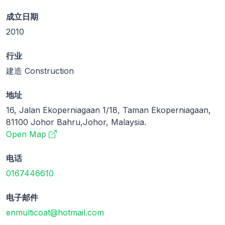
成立日期
2010
行业
建造 Construction
地址
16, Jalan Ekoperniagaan 1/18, Taman Ekoperniagaan,
81100 Johor Bahru,Johor, Malaysia.
Open Map
电话
0167446610
电子邮件
enmulticoat@hotmail.com